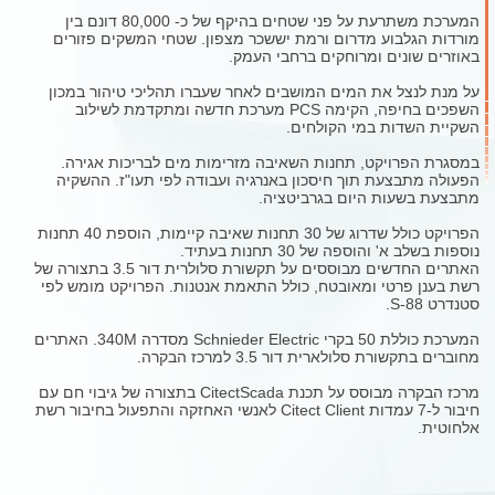
המערכת משתרעת על פני שטחים בהיקף של כ- 80,000 דונם בין
מורדות הגלבוע מדרום ורמת יששכר מצפון. שטחי המשקים פזורים
באוזרים שונים ומרוחקים ברחבי העמק.
על מנת לנצל את המים המושבים לאחר שעברו תהליכי טיהור במכון
השפכים בחיפה, הקימה PCS מערכת חדשה ומתקדמת לשילוב
השקיית השדות במי הקולחים.
במסגרת הפרויקט, תחנות השאיבה מזרימות מים לבריכות אגירה.
הפעולה מתבצעת תוך חיסכון באנרגיה ועבודה לפי תעו"ז. ההשקיה
מתבצעת בשעות היום בגרביטציה.
הפרויקט כולל שדרוג של 30 תחנות שאיבה קיימות, הוספת 40 תחנות
נוספות בשלב א' והוספה של 30 תחנות בעתיד.
האתרים החדשים מבוססים על תקשורת סלולרית דור 3.5 בתצורה של
רשת בענן פרטי ומאובטח, כולל התאמת אנטנות. הפרויקט מומש לפי
סטנדרט S-88.
המערכת כוללת 50 בקרי Schnieder Electric מסדרה 340M. האתרים
מחוברים בתקשורת סלולארית דור 3.5 למרכז הבקרה.
מרכז הבקרה מבוסס על תכנת CitectScada בתצורה של גיבוי חם עם
חיבור ל-7 עמדות Citect Client לאנשי האחזקה והתפעול בחיבור רשת
אלחוטית.