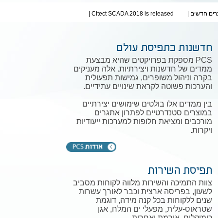
וצרים חדשים |
Citect SCADA 2018 is released |
חדשנות כתפיסת עולם
PCS מספקת בפרויקטים שהיא מבצעת
ממדים של חדשנות ויצירתיות. אלה מעניקים
בקרה וניהול משופרים, גמישות תפעולית
והערכות פשוטה לקראת שינויים עתידיים.
בין ממדים אלו בולטים שימושים יצירתיים
במוצרים סטנדרטיים לפתרון אתגרים
מורכבים ומציאת חלופות למערכות ייעודיות
ויקרות.
תפיסת השירות
צוות התמיכה והשירות מלווה לקוחות מסביב
לשעון, בפריסה ארצית וכבר לאורך עשרות
שנים ללקוחות בכל קנה מידה, דוגמת
שטראוס-עלית, מפעלי ים המלח, אגן
כימיקלים, אורמת ואחרות.